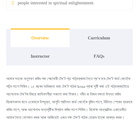
people interested in spiritual enlightenment.
Overview
Curriculum
Instructor
FAQs
আমাৰ সহজে অনুসৰণ কৰিব পৰা পেছাদাৰী টেৰ’ট পঢ়া পাঠ্যক্ৰমৰ সৈতে প্ৰ’ৰ দৰে টেৰ’ট কাৰ্ড কেনেকৈ
পঢ়িব লাগে শিকিব। ১৫ বছৰৰ অভিজ্ঞতা থকা টেৰ’ট পাঠক Ieraa দ্বাৰা সৃষ্টি কৰা এই পাঠ্যক্ৰমটোৱে
আপোনাক টেৰ’টৰ বিষয়ে জানিবলগীয়া সকলো কথা শিকাব। নবীন বা নিজৰ দক্ষতা উন্নত কৰিব
বিচৰাসকলৰ বাবে একেবাৰে উপযুক্ত, আপুনি প্ৰতিখন কাৰ্ড কেনেকৈ বুজিব লাগে, বিভিন্ন স্প্ৰেড ব্যৱহাৰ
কৰিব লাগে, আৰু আপোনাৰ অন্তৰ্দৃষ্টিক বিশ্বাস কৰিব লাগে শিকিব। বিমোক্ষ আধ্যাত্মিক একাডেমীত
আমাৰ সৈতে যোগদান কৰক আৰু আজিয়েই এজন দক্ষ টেৰ’ট পাঠক হোৱাৰ যাত্ৰা আৰম্ভ কৰক।